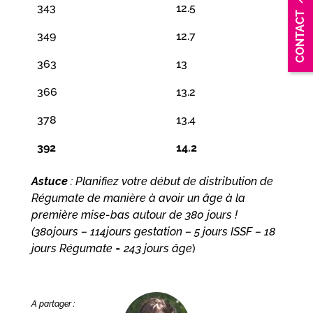
343
12.5
CONTACT
349
12.7
363
13
366
13.2
378
13.4
392
14.2
Astuce
: Planifiez votre début de distribution de
Régumate de manière à avoir un âge à la
première mise-bas autour de 380 jours
!
(380jours – 114jours gestation – 5 jours ISSF – 18
jours Régumate = 243 jours âge
)
A partager :