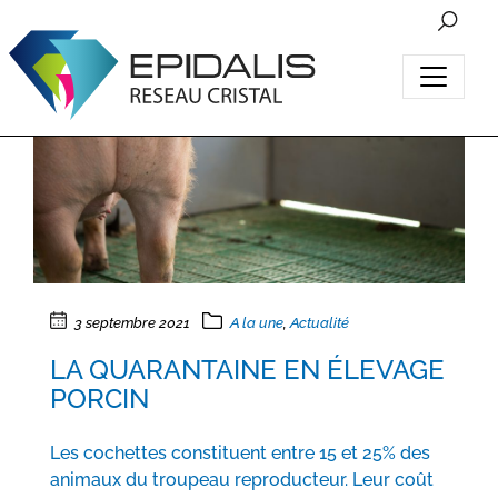
3 septembre 2021
A la une
,
Actualité
LA QUARANTAINE EN ÉLEVAGE
PORCIN
Les cochettes constituent entre 15 et 25% des
animaux du troupeau reproducteur. Leur coût