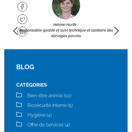
Facebook
Twitter
Hélène Hurth
NAVIGATION DES ARTICLE
LinkedIn
Retour sur investissement
Les fem
Responsable qualité et suivi technique et sanitaire des
élevages porcins
BLOG
CATÉGORIES
Bien-être animal (10)
Biosécurité interne (5)
Hygiène (4)
Offre de Services (4)